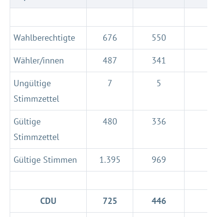
Wahlberechtigte
676
550
1
Wähler/innen
487
341
Ungültige
7
5
Stimmzettel
Gültige
480
336
Stimmzettel
Gültige Stimmen
1.395
969
2
CDU
725
446
1