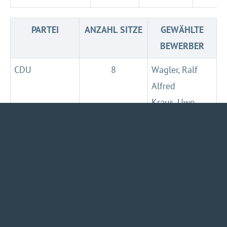
PARTEI
ANZAHL SITZE
GEWÄHLTE
BEWERBER
CDU
8
Wagler, Ralf
Alfred
Kraus, Uwe
Dietel, Franz
Graubner,
Ronny
Mischau, Maik
Dr. Meyer,
Daniel
Engst,