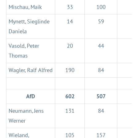
Mischau, Maik
33
100
Mynett, Sieglinde
14
59
Daniela
Vasold, Peter
20
44
Thomas
Wagler, Ralf Alfred
190
84
AfD
602
507
1
Neumann, Jens
131
84
Werner
Wieland,
105
157