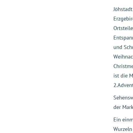
Jöhstadt
Erzgebir
Ortsteil
Entspan
und Schn
Weihnach
Christme
ist die 
2.Advent
Sehenswe
der Mark
Ein einm
Wurzeln 