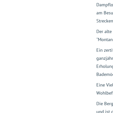
Dampflok
am Besuc
Strecke
Der alte
"Montanr
Ein zert
ganzjähr
Erholun
Bademög
Eine Vie
Wohlbef
Die Berg
und ist 