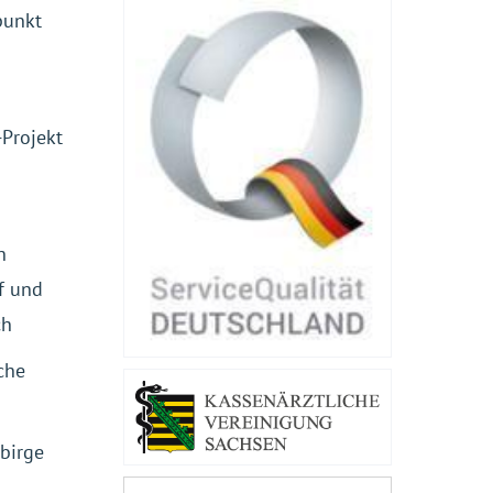
punkt
Projekt
n
f und
ch
che
ebirge