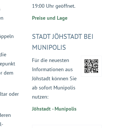
19:00 Uhr geöffnet.
s
en
Preise und Lage
STADT JÖHSTADT BEI
öppeln
MUNIPOLIS
die
Für die neuesten
hepunkt
Informationen aus
or dem
Jöhstadt können Sie
ab sofort Munipolis
ltar oder
nutzen:
Jöhstadt - Munipolis
deren
l-