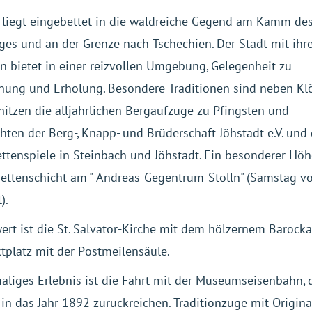
 liegt eingebettet in die waldreiche Gegend am Kamm de
ges und an der Grenze nach Tschechien. Der Stadt mit ihr
en bietet in einer reizvollen Umgebung, Gelegenheit zu
nung und Erholung. Besondere Traditionen sind neben Kl
itzen die alljährlichen Bergaufzüge zu Pfingsten und
ten der Berg-, Knapp- und Brüderschaft Jöhstadt e.V. und 
ttenspiele in Steinbach und Jöhstadt. Ein besonderer Hö
Mettenschicht am " Andreas-Gegentrum-Stolln" (Samstag v
).
rt ist die St. Salvator-Kirche mit dem hölzernem Barocka
tplatz mit der Postmeilensäule.
aliges Erlebnis ist die Fahrt mit der Museumseisenbahn, 
in das Jahr 1892 zurückreichen. Traditionzüge mit Origina