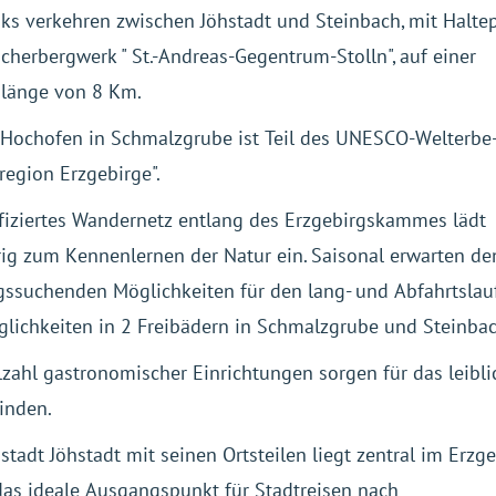
s verkehren zwischen Jöhstadt und Steinbach, mit Halte
herbergwerk " St.-Andreas-Gegentrum-Stolln", auf einer
nlänge von 8 Km.
 Hochofen in Schmalzgrube ist Teil des UNESCO-Welterbe-
egion Erzgebirge".
ifiziertes Wandernetz entlang des Erzgebirgskammes lädt
ig zum Kennenlernen der Natur ein. Saisonal erwarten de
gssuchenden Möglichkeiten für den lang- und Abfahrtslau
lichkeiten in 2 Freibädern in Schmalzgrube und Steinba
lzahl gastronomischer Einrichtungen sorgen für das leibli
inden.
stadt Jöhstadt mit seinen Ortsteilen liegt zentral im Erzg
das ideale Ausgangspunkt für Stadtreisen nach