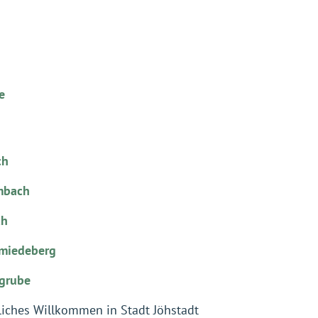
e
ch
mbach
ch
miedeberg
grube
liches Willkommen in Stadt Jöhstadt